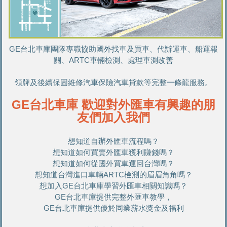
GE台北車庫團隊專職協助國外找車及買車、代辦運車、船運報
關、ARTC車輛檢測、處理車測改善
領牌及後續保固維修汽車保險汽車貸款等完整一條龍服務。
GE台北車庫 歡迎對外匯車有興趣的朋
友們加入我們
想知道自辦外匯車流程嗎？
想知道如何買賣外匯車獲利賺錢嗎？
想知道如何從國外買車運回台灣嗎？
想知道台灣進口車輛ARTC檢測的眉眉角角嗎？
想加入GE台北車庫學習外匯車相關知識嗎？
GE台北車庫提供完整外匯車教學，
GE台北車庫提供優於同業薪水獎金及福利