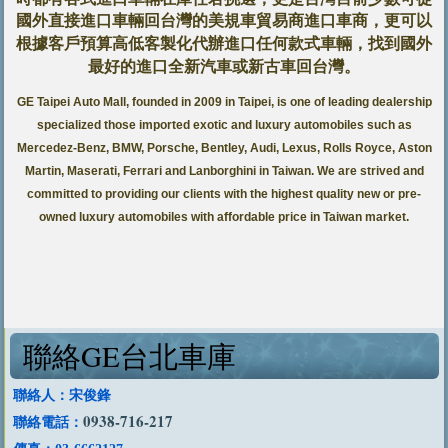
國外直接進口車輛回台灣的美規車貿易商進口車商，更可以
根據客戶預算高低客製化代辦進口任何款式車輛，找到國外
最好的進口全新汽車或新古車回台灣
。
GE Taipei Auto Mall, founded in 2009 in Taipei, is one of leading dealership
specialized those imported exotic and luxury automobiles such as
Mercedez-Benz, BMW, Porsche, Bentley, Audi, Lexus, Rolls Royce, Aston
Martin, Maserati, Ferrari and Lanborghini in Taiwan. We are strived and
committed to providing our clients with the highest quality new or pre-
owned luxury automobiles with affordable price in Taiwan market.
聯絡GE台北車庫
聯絡人：宋俊鋒
0938-716-217
聯絡電話：