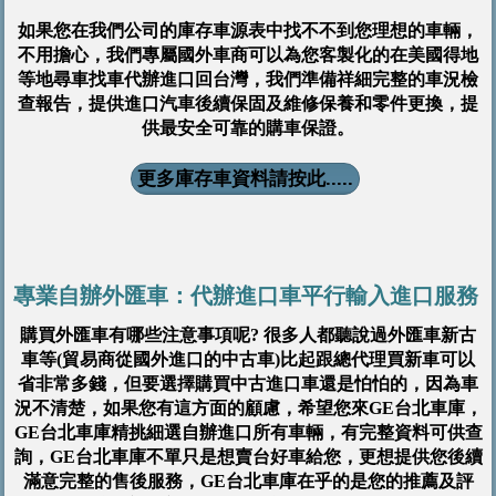
如果您在我們公司的庫存車源表中找不不到您理想的車輛，
不用擔心，我們專屬國外車商可以為您客製化的在美國得地
等地尋車找車代辦進口回台灣，我們準備祥細完整的車況檢
查報告，提供進口汽車後續保固及維修保養和零件更換，提
供最安全可靠的購車保證。
更多庫存車資料請按此.....
專業自辦外匯車：代辦進口車平行輸入進口服務
購買外匯車有哪些注意事項呢? 很多人都聽說過外匯車新古
車等(貿易商從國外進口的中古車)比起跟總代理買新車可以
省非常多錢，但要選擇購買中古進口車還是怕怕的，因為車
況不清楚，如果您有這方面的顧慮，希望您來GE台北車庫，
GE台北車庫精挑細選自辦進口所有車輛，有完整資料可供查
詢，GE台北車庫不單只是想賣台好車給您，更想提供您後續
滿意完整的售後服務，GE台北車庫在乎的是您的推薦及評