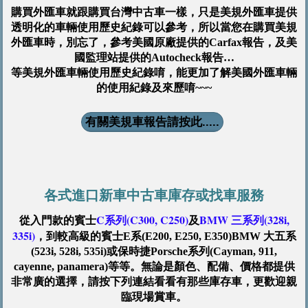
購買外匯車就跟購買台灣中古車一樣，只是美規外匯車提供
透明化的車輛使用歷史紀錄可以參考，所以當您在購買美規
外匯車時，別忘了，參考美國原廠提供的Carfax報告，及美
國監理站提供的Autocheck報告…
等美規外匯車輛使用歷史紀錄唷，能更加了解美國外匯車輛
的使用紀錄及來歷唷~~~
有關美規車報告請按此.....
各式進口新車中古車庫存或找車服務
C系列(C300, C250)
BMW 三系列(328i,
從入門款的賓士
及
335i)
，到較高級的賓士E系(E200, E250, E350)BMW 大五系
(523i, 528i, 535i)或保時捷Porsche系列(Cayman, 911,
cayenne, panamera)等等。無論是顏色、配備、價格都提供
非常廣的選擇，請按下列連結看看有那些庫存車，更歡迎親
臨現場賞車。