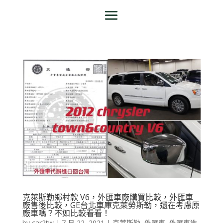
克萊斯勒鄉村款 V6，外匯車廠購買比較，外匯車
廠售後比較，GE台北車庫克萊勞斯勒，還在考慮原
廠車嗎？不如比較看看！
by
car2tw
|
7 月 22, 2021
|
克萊斯勒
,
外匯車
,
外匯車進