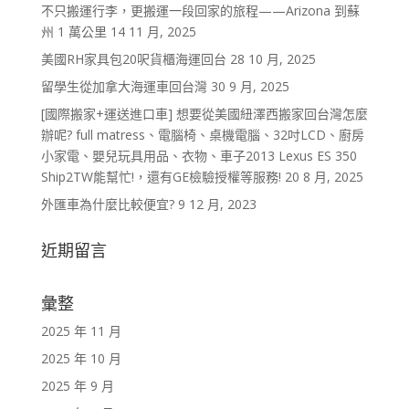
不只搬運行李，更搬運一段回家的旅程——Arizona 到蘇
州 1 萬公里
14 11 月, 2025
美國RH家具包20呎貨櫃海運回台
28 10 月, 2025
留學生從加拿大海運車回台灣
30 9 月, 2025
[國際搬家+運送進口車] 想要從美國紐澤西搬家回台灣怎麼
辦呢? full matress、電腦椅、桌機電腦、32吋LCD、廚房
小家電、嬰兒玩具用品、衣物、車子2013 Lexus ES 350
Ship2TW能幫忙!，還有GE檢驗授權等服務!
20 8 月, 2025
外匯車為什麼比較便宜?
9 12 月, 2023
近期留言
彙整
2025 年 11 月
2025 年 10 月
2025 年 9 月