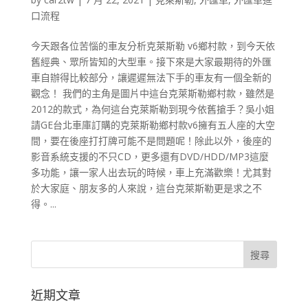
口流程
今天跟各位苦惱的車友分析克萊斯勒 v6鄉村款，到今天依
舊經典、眾所皆知的大型車。接下來是大家最期待的外匯
車自辦得比較部分，讓遲遲無法下手的車友有一個全新的
觀念！ 我們的主角是圖片中這台克萊斯勒鄉村款，雖然是
2012的款式，為何這台克萊斯勒到現今依舊搶手？吳小姐
請GE台北車庫訂購的克萊斯勒鄉村款v6擁有五人座的大空
間，要在後座打打牌可能不是問題呢！除此以外，後座的
影音系統支援的不只CD，更多還有DVD/HDD/MP3這麼
多功能，讓一家人出去玩的時候，車上充滿歡樂！尤其對
於大家庭、朋友多的人來說，這台克萊斯勒更是求之不
得。...
近期文章